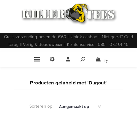
Gratis verzending boven de €60 || Uniek aanbod || Niet goed? Geld
terug || Veilig & Betrouwbaar || Klantenservice : 085 - 073 01 45
(0)
Producten gelabeld met 'Dugout'
Sorteren op