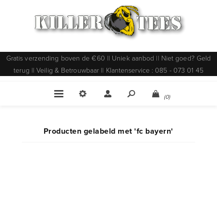
Gratis verzending boven de €60 || Uniek aanbod || Niet goed? Geld
terug || Veilig & Betrouwbaar || Klantenservice : 085 - 073 01 45
(0)
Producten gelabeld met 'fc bayern'