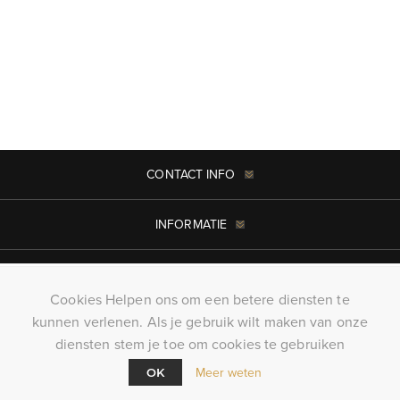
CONTACT INFO
INFORMATIE
MIJN ACCOUNT
Cookies Helpen ons om een betere diensten te
kunnen verlenen. Als je gebruik wilt maken van onze
Copyright ; 2026 KillerTees. Alle rechten voorbehouden
diensten stem je toe om cookies te gebruiken
Powered by
nopCommerce
Meer weten
OK