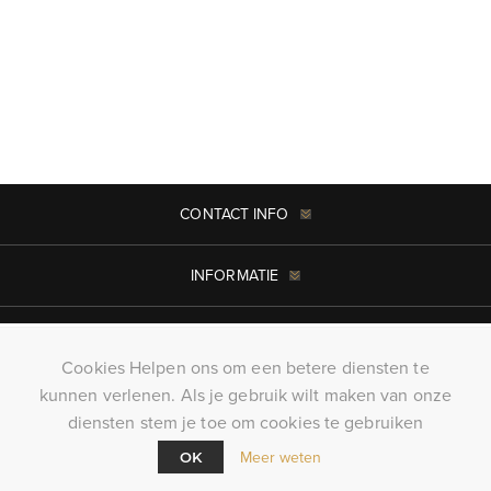
CONTACT INFO
INFORMATIE
MIJN ACCOUNT
Cookies Helpen ons om een betere diensten te
kunnen verlenen. Als je gebruik wilt maken van onze
Copyright ; 2026 KillerTees. Alle rechten voorbehouden
diensten stem je toe om cookies te gebruiken
Powered by
nopCommerce
Meer weten
OK