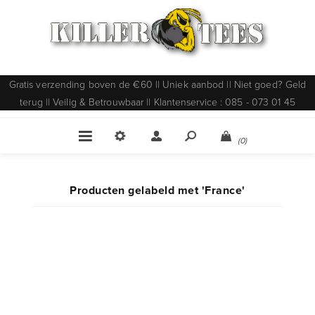
Gratis verzending boven de €60 || Uniek aanbod || Niet goed? Geld
terug || Veilig & Betrouwbaar || Klantenservice : 085 - 073 01 45
(0)
Producten gelabeld met 'France'