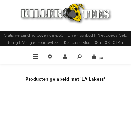
Gratis verzending boven de €60 || Uniek aanbod || Niet goed? Geld
terug || Veilig & Betrouwbaar || Klantenservice : 085 - 073 01 45
(0)
Producten gelabeld met 'LA Lakers'