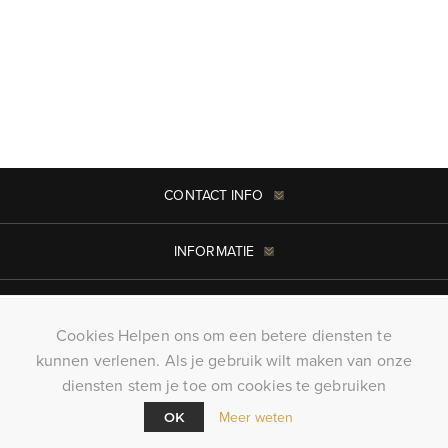
CONTACT INFO
INFORMATIE
MIJN ACCOUNT
Cookies Helpen ons om een betere diensten te
kunnen verlenen. Als je gebruik wilt maken van onze
Copyright ; 2026 KillerTees. Alle rechten voorbehouden
diensten stem je toe om cookies te gebruiken
Powered by
nopCommerce
Meer weten
OK