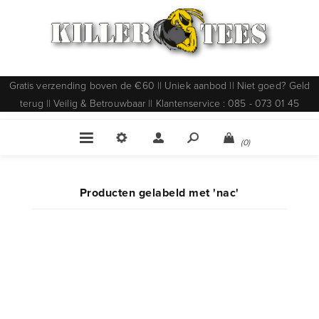
Gratis verzending boven de €60 || Uniek aanbod || Niet goed? Geld
terug || Veilig & Betrouwbaar || Klantenservice : 085 - 073 01 45
(0)
Producten gelabeld met 'nac'