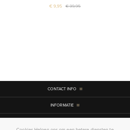
€ 9,95
€ 39,95
CONTACT INFO
INFORMATIE
MIJN ACCOUNT
Cookies Helpen ons om een betere diensten te