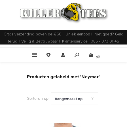
Gratis verzending boven de €60 || Uniek aanbod || Niet goed? Geld
terug || Veilig & Betrouwbaar || Klantenservice : 085 - 073 01 45
(0)
Producten gelabeld met 'Neymar'
Sorteren op