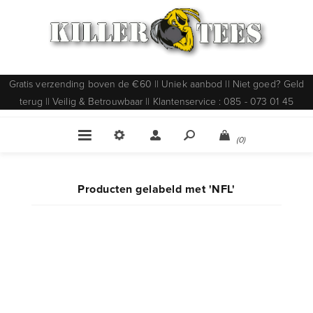
Gratis verzending boven de €60 || Uniek aanbod || Niet goed? Geld
terug || Veilig & Betrouwbaar || Klantenservice : 085 - 073 01 45
(0)
Producten gelabeld met 'NFL'