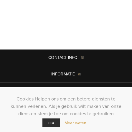
CONTACT INFO
INFORMATIE
MIJN ACCOUNT
Cookies Helpen ons om een betere diensten te
kunnen verlenen. Als je gebruik wilt maken van onze
Copyright ; 2026 KillerTees. Alle rechten voorbehouden
diensten stem je toe om cookies te gebruiken
Powered by
nopCommerce
Meer weten
OK