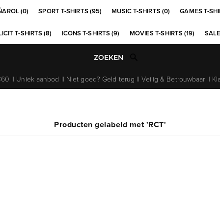
ÑAROL (0)
SPORT T-SHIRTS (95)
MUSIC T-SHIRTS (0)
GAMES T-SHI
ICIT T-SHIRTS (8)
ICONS T-SHIRTS (9)
MOVIES T-SHIRTS (19)
SALE
0 || Uniek aanbod || Niet goed? Geld terug || Veilig & Betrouwbaar || Kl
Producten gelabeld met 'RCT'