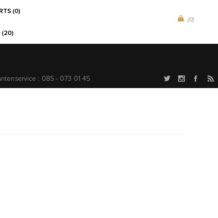
RTS (0)
(0)
 (20)
antenservice : 085 - 073 01 45