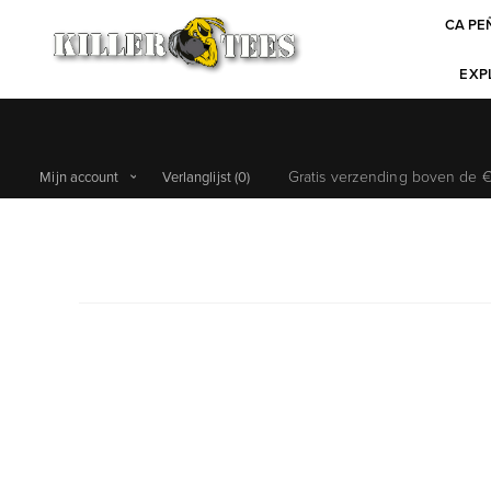
CA PE
EXPL
Gratis verzending boven de €6
Mijn account
Verlanglijst
(0)