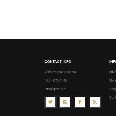
CONTACT INFO
INF
Voor vragen bel of mail
Priv
085 - 073 01 45
Mer
info@sportus.nl
Blog
Cont