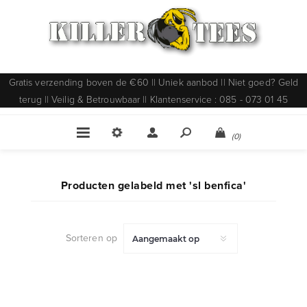
Gratis verzending boven de €60 || Uniek aanbod || Niet goed? Geld
terug || Veilig & Betrouwbaar || Klantenservice : 085 - 073 01 45
(0)
Producten gelabeld met 'sl benfica'
Sorteren op