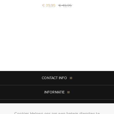
€ 39,95
€ 49,95
CONTACT INFO
INFORMATIE
MIJN ACCOUNT
Cookies Helpen ons om een betere diensten te