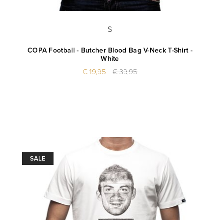
S
COPA Football - Butcher Blood Bag V-Neck T-Shirt -
White
€ 19,95
€ 39,95
SALE