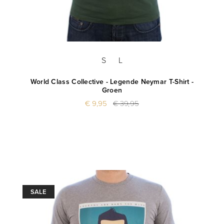
S
L
World Class Collective - Legende Neymar T-Shirt -
Groen
€ 9,95
€ 39,95
SALE