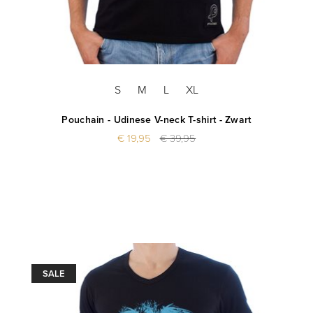
S
M
L
XL
Pouchain - Udinese V-neck T-shirt - Zwart
€ 19,95
€ 39,95
SALE