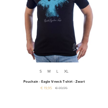
S
M
L
XL
Pouchain - Eagle V-neck T-shirt - Zwart
€ 19,95
€ 39,95