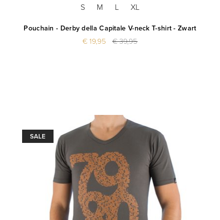
S
M
L
XL
Pouchain - Derby della Capitale V-neck T-shirt - Zwart
€ 19,95
€ 39,95
SALE