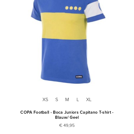
XS
S
M
L
XL
COPA Football - Boca Juniors Capitano T-shirt -
Blauw/ Geel
€ 49,95