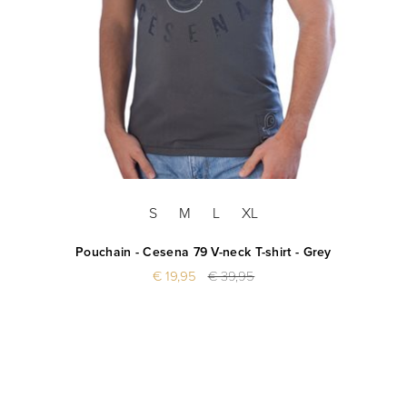
S
M
L
XL
Pouchain - Cesena 79 V-neck T-shirt - Grey
€ 19,95
€ 39,95