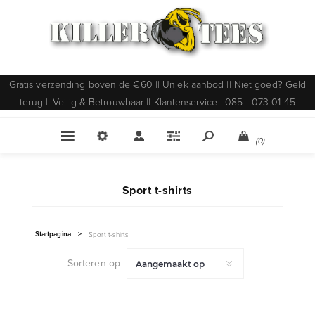
Gratis verzending boven de €60 || Uniek aanbod || Niet goed? Geld
terug || Veilig & Betrouwbaar || Klantenservice : 085 - 073 01 45
(0)
Sport t-shirts
Startpagina
>
Sport t-shirts
Sorteren op