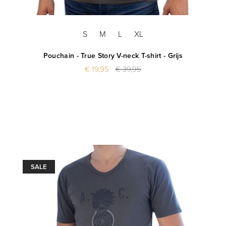
S
M
L
XL
Pouchain - True Story V-neck T-shirt - Grijs
€ 19,95
€ 39,95
SALE