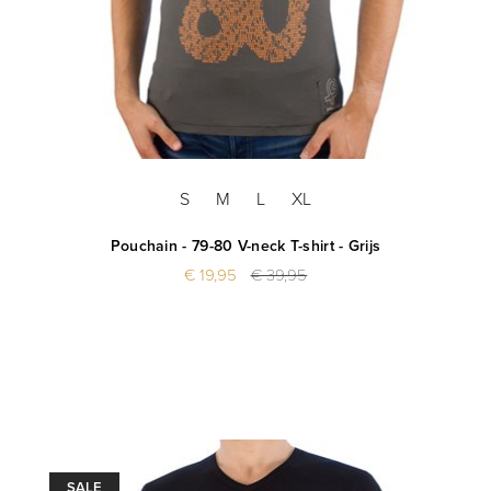
S
M
L
XL
Pouchain - 79-80 V-neck T-shirt - Grijs
€ 19,95
€ 39,95
SALE