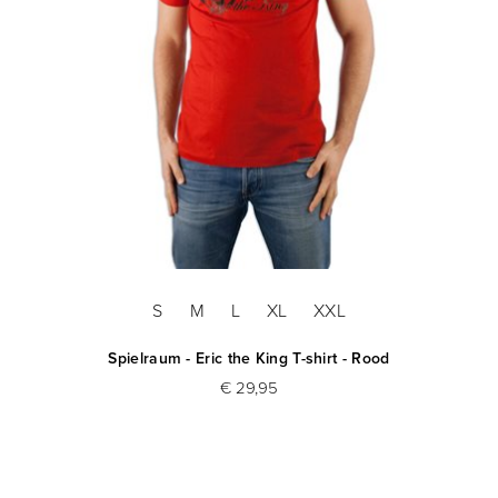
S
M
L
XL
XXL
Spielraum - Eric the King T-shirt - Rood
€ 29,95