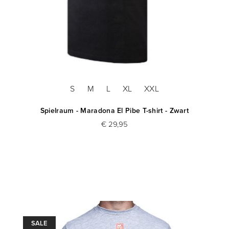
S
M
L
XL
XXL
Spielraum - Maradona El Pibe T-shirt - Zwart
€ 29,95
SALE