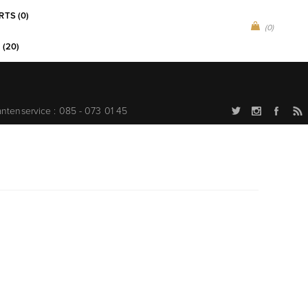
RTS (0)
(0)
 (20)
antenservice : 085 - 073 01 45