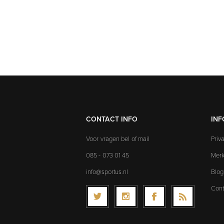
CONTACT INFO
INF
Voor vragen bel of mail
Priv
085 - 073 01 45
Mer
info@sportus.nl
Blog
Cont