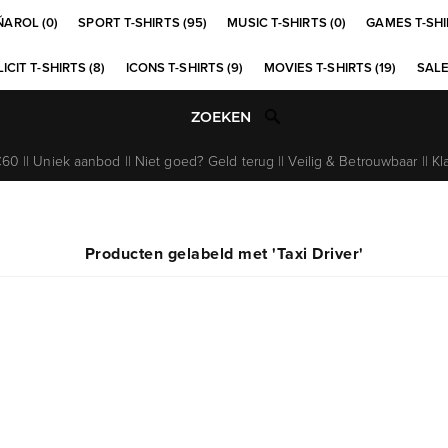
ÑAROL (0)
SPORT T-SHIRTS (95)
MUSIC T-SHIRTS (0)
GAMES T-SHI
ICIT T-SHIRTS (8)
ICONS T-SHIRTS (9)
MOVIES T-SHIRTS (19)
SALE
0 || Uniek aanbod || Niet goed? Geld terug || Veilig & Betrouwbaar || Kl
Producten gelabeld met 'Taxi Driver'