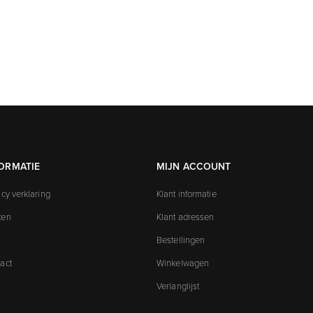
ORMATIE
MIJN ACCOUNT
acy verklaring
Klant informatie
ken
Klant adressen
Bestellingen
act
Winkelwagen
Verlanglijst