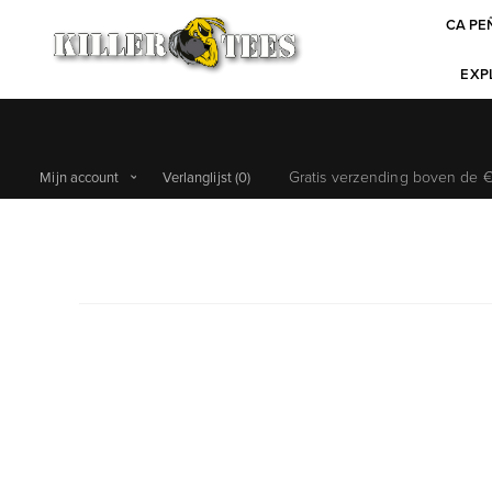
CA PE
EXPL
Gratis verzending boven de €6
Mijn account
Verlanglijst
(0)