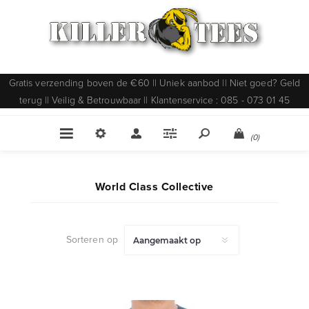
Gratis verzending boven de €60 || Uniek aanbod || Niet goed? Geld
terug || Veilig & Betrouwbaar || Klantenservice : 085 - 073 01 45
(0)
World Class Collective
Sorteren op