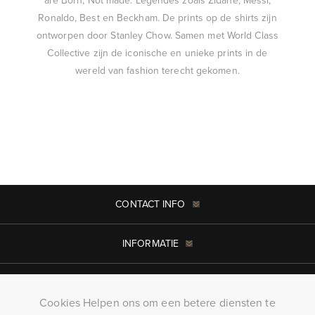
are Born, Not made. Legendes zoals Zidane, Messi,
Ronaldo, Best en Beckham. De prints op de shirts zijn
ontworpen door Stanley Chow. Samen met World Class
Collective zijn de iconische en unieke prints in de
wereld van fashion terecht gekomen.
CONTACT INFO
INFORMATIE
MIJN ACCOUNT
Cookies Helpen ons om een betere diensten te